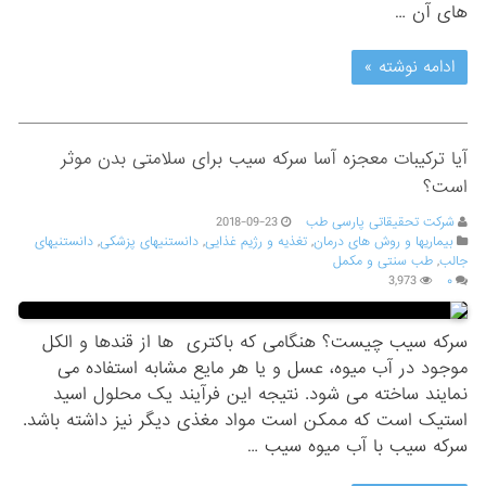
های آن …
ادامه نوشته »
آیا ترکیبات معجزه آسا سرکه سیب برای سلامتی بدن موثر
است؟
شرکت تحقیقاتی پارسی طب
2018-09-23
بیماریها و روش های درمان
,
تغذیه و رژیم غذایی
,
دانستنیهای پزشکی
,
دانستنیهای
جالب
,
طب سنتی و مکمل
3,973
۰
سرکه سیب چیست؟ هنگامی که باکتری ها از قندها و الکل
موجود در آب میوه، عسل و یا هر مایع مشابه استفاده می
نمایند ساخته می شود. نتیجه این فرآیند یک محلول اسید
استیک است که ممکن است مواد مغذی دیگر نیز داشته باشد.
سرکه سیب با آب میوه سیب …