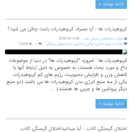
ادامه نوشته »
کربوهیدرات ها : آیا مصرف کربوهیدرات باعث چاقی می شود؟
شرکت تحقیقاتی پارسی طب
2018-09-16
تغذیه و رژیم غذایی
,
چاقی و لاغری
,
دانستنیهای پزشکی
۰
13,608
کربوهیدرات ها : امروزه “کربوهیدرات ها” در دنیا از موضوعات
داغ و مورد بحث هستند، به خصوص به دلیل ارتباط آنها با
کاهش وزن و افزایش محبوبیت رژیم های کم کربوهیدرات.
یکی از سه منبع انرژی بدن کربوهیدرات ها می باشند (دو منبع
دیگر پروتئین ها و چربی ها هستند). …
ادامه نوشته »
اختلال گرسنگی کاذب : آیا میدانیداختلال گرسنگی کاذب