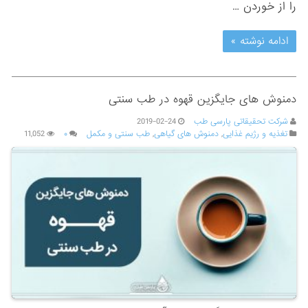
را از خوردن …
ادامه نوشته »
دمنوش های جایگزین قهوه در طب سنتی
شرکت تحقیقاتی پارسی طب
2019-02-24
تغذیه و رژیم غذایی
,
دمنوش های گیاهی
,
طب سنتی و مکمل
۰
11,052