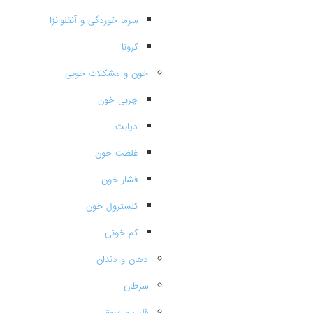
سرما خوردگی و آنفلوانزا
کرونا
خون و مشکلات خونی
چربی خون
دیابت
غلظت خون
فشار خون
کلسترول خون
کم خونی
دهان و دندان
سرطان
قلب و عروق