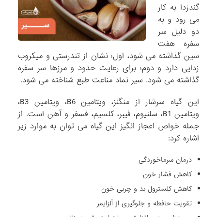
گندزدا به کار
می رود و به
دو دلیل سر
سفره هفت
سین گذاشته می شود، اول؛ نشان از تندرستی و میکروب
زدایی دارد و دوم؛ برای رعایت حدود و مرزها سر سفره
گذاشته می شود. سیر نماد مناعت طبع شناخته می شود.
این گیاه سرشار از منگنز، ویتامین B6، ویتامین B3،
ویتامین B1، سلنیوم، فیبر، کلسیم، فسفر و آهن است. از
جمله خواص اعجاز انگیز این گیاه می توان به موارد زیر
اشاره کرد:
درمان سرماخوردگی
کاهش فشار خون
کاهش کلسترول بد و چربی خون
تقویت حافطه و جلوگیری از آلزایمر