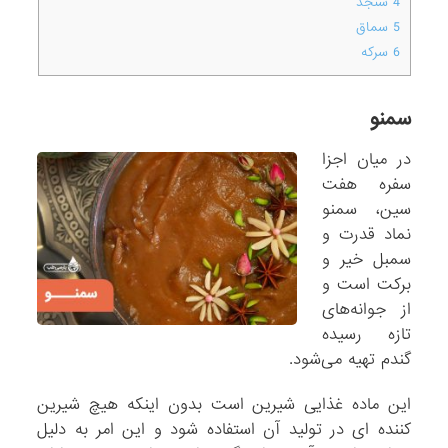
4
سنجد
5
سماق
6
سرکه
سمنو
در میان اجزا
سفره هفت
سین، سمنو
نماد قدرت و
سمبل خیر و
برکت است و
از جوانه‌هاى
تازه رسیده
گندم تهیه مى‌شود.
این ماده غذایی شیرین است بدون اینکه هیچ شیرین
کننده ای در تولید آن استفاده شود و این امر به دلیل