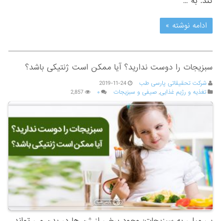
‌کند. به …
ادامه نوشته »
سبزیجات را دوست ندارید؟ آیا ممکن است ژنتیکی باشد؟
شرکت تحقیقاتی پارسی طب
2019-11-24
تغذیه و رژیم غذایی
,
صیفی و سبزیجات
۰
2,857
بی میلی به سبزیجات: وجود برخی از ژن ها در بدن می تواند