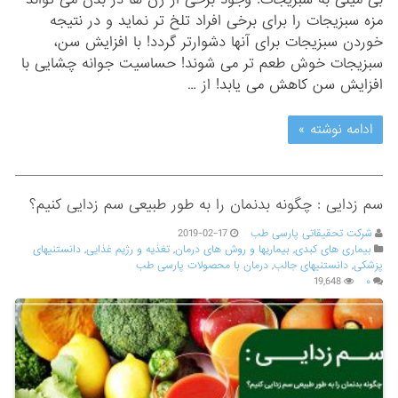
مزه سبزیجات را برای برخی افراد تلخ تر نماید و در نتیجه
خوردن سبزیجات برای آنها دشوارتر گردد! با افزایش سن،
سبزیجات خوش طعم تر می شوند! حساسیت جوانه چشایی با
افزایش سن کاهش می یابد! از …
ادامه نوشته »
سم زدایی : چگونه بدنمان را به طور طبیعی سم زدایی کنیم؟
شرکت تحقیقاتی پارسی طب
2019-02-17
بیماری های کبدی
,
بیماریها و روش های درمان
,
تغذیه و رژیم غذایی
,
دانستنیهای
پزشکی
,
دانستنیهای جالب
,
درمان با محصولات پارسی طب
19,648
۰