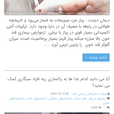
درمان دیابت : پیاز جزء سبزیجات به شمار می‌رود و تاریخچه
طولانی در رابطه با مصرف آن در دنیا وجود دارد. ترکیبات آنتی
اکسیدانی بسیار قوی در پیاز با برخی ازعوارض بیماری قند
خون بالا مبارزه میکند.پیاز قرمز بسیار پرخاصیت است، میزان
گلوکز قند خون را پایین ترمی آورد . …
ادامه نوشته »
آیا می دانید کدام غذا ها به پاکسازی ریه افراد سیگاری کمک
می نماید؟
شرکت تحقیقاتی پارسی طب
2020-02-17
بیماریها و روش های درمان
,
دانستنیهای پزشکی
,
دانستنیهای جالب
,
دستاوردهای
علمی
5,809
۰