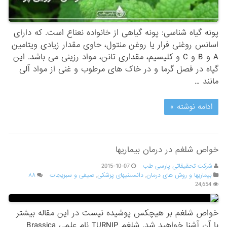
پونه گیاه شناسی: پونه گیاهی از خانواده نعناع است. که دارای
اسانس روغنی فرار یا روغن منتول، حاوی مقدار زیادی ویتامین
A و B و C و کلیسیم، مقداری تانن، مواد رزینی می باشد. این
گیاه در فصل گرما و در خاک‏ های مرطوب و غنی از مواد آلی
مانند …
ادامه نوشته »
خواص شلغم در درمان بیماریها
شرکت تحقیقاتی پارسی طب
2015-10-07
بیماریها و روش های درمان
,
دانستنیهای پزشکی
,
صیفی و سبزیجات
۸۸
24,654
خواص شلغم بر هیچکس پوشیده نیست در این مقاله بیشتر
با آن آشنا خواهید شد. شلغم TURNIP نام علمی Brassica