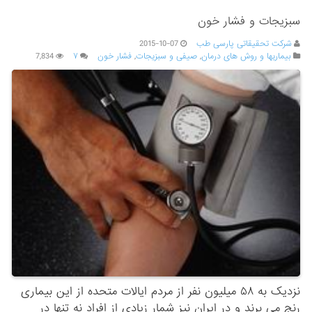
سبزیجات و فشار خون
شرکت تحقیقاتی پارسی طب
2015-10-07
بیماریها و روش های درمان
,
صیفی و سبزیجات
,
فشار خون
۷
7,834
نزدیک به ۵۸ میلیون نفر از مردم ایالات متحده از این بیماری
رنج می ‌برند و در ایران نیز شمار زیادی از افراد نه تنها در