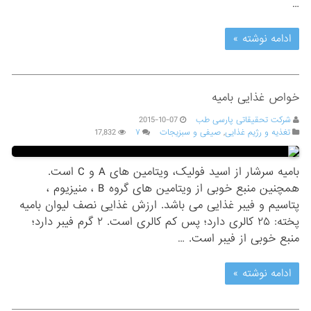
…
ادامه نوشته »
خواص غذایی بامیه
شرکت تحقیقاتی پارسی طب
2015-10-07
تغذیه و رژیم غذایی
,
صیفی و سبزیجات
۷
17,832
بامیه سرشار از اسید فولیک، ویتامین های A و C است.
همچنین منبع خوبی از ویتامین های گروه B ، منیزیوم ،
پتاسیم و فیبر غذایی می باشد. ارزش غذایی نصف لیوان بامیه
پخته: ۲۵ کالری دارد؛ پس کم کالری است. ۲ گرم فیبر دارد؛
منبع خوبی از فیبر است. …
ادامه نوشته »