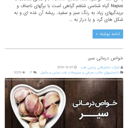
Napus گیاه شناسی شلغم گیاهی است با برگهای ناصاف و
بریدگیهای زیاد به رنگ سبز و سفید. ریشه آن غده ای و به
شکل های گرد و یا دراز به …
ادامه نوشته »
خواص درمانی سیر
شرکت تحقیقاتی پارسی طب
2015-10-07
دانستنیهای جالب
,
صیفی و سبزیجات
,
طب سنتی و مکمل
۱۳
9,513