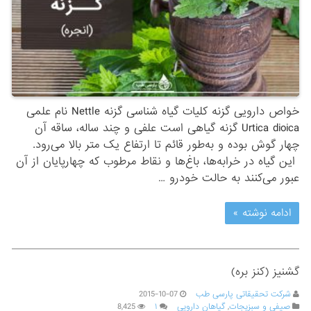
خواص دارویی گزنه کلیات گیاه شناسی گزنه Nettle نام علمی
Urtica dioica گزنه گیاهی است علفی و چند ساله، ساقه آن
چهار گوش بوده و به‌طور قائم تا ارتفاع یک متر بالا می‌رود.
این گیاه در خرابه‌ها، باغ‌ها و نقاط مرطوب که چهارپایان از آن
عبور می‌کنند به حالت خودرو …
ادامه نوشته »
گشنیز (کنز بره)
شرکت تحقیقاتی پارسی طب
2015-10-07
صیفی و سبزیجات
,
گیاهان دارویی
۱
8,425