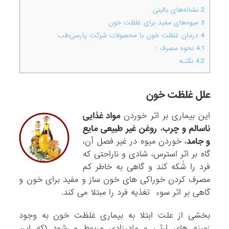
2
نشانه‌های بالینی
3
میوه‌های مفید برای غلظت خون
4
درمان غلظت خون با محصولات شرکت پارسی‌طب
4.1
نحوه مصرف :
4.2
نکتـه
علل غلظت خون
این بیماری بر اثر خوردن
مواد غذایی
ناسالم و چرب
،
روغن غیر طبیعی مایع
و جامد
، خوردن میوه در غیر فصل آن،
گاه بر اثر استرس، شادی و ناراحتی که
فرد را شُکه کند و گاهی به خاطر کم
مصرف کردن خوراکی های خون ساز و مفید برای خون و
گاهی بر اثر سوء تغذیه فرد را مبتلا می کند.
بخشی از علت ابتلا به بیماری غلظت خون به وجود
زمینه های ارثی و مادرزادی مربوط می‌شود (که این