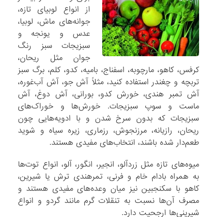
از انواع لوبیای تازه،
جوانه‌های ماش، لوبیا،
عدس و یونجه و
سبزیجات سبز رنگ
جوان مثل ریحان،
کرفس، کاهو، مارچوبه، اسفناج، بامیه، کدو، کلم، برگ سبز
تربچه و چغندر استفاده کنید، مثلاً آش جو، آش آب‌غوره،
آش تمبر هندی، خورش کدو، بورانی، آش دوغ، آش
ماست و سوپ سبزیجات. خورش‌ها و خوراک‌های
سبزیجات که بدون سرخ شدن و با ادویه‌هایی چون
ریحان، رازیانه، مرزنجوش، رزماری، زیره سیاه و شوید
طعم‌دار شده باشند، انتخاب‌های مفیدی هستند.
میوه‌های تازه مثل زردآلو، انجیر، انگور، آلو، انواع توت‌ها
به همراه بادام خام و فرنی، تمرهندی ترش یا شیرین،
کاهو با سکنجبین نیز میان وعده‌های مفیدی هستند و
مصرف آن‌ها نسبت به تنقلات گرم مانند گردو و انواع
شیرینی‌ها ارجحیت دارد.