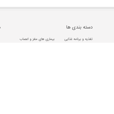
دسته بندی ها
م
تغذیه و برنامه غذایی
بیماری های مغز و اعصاب
از
زیبایی پوست و مو
بیماری های سرطانی
وره
طب سنتی، گیاهان دارویی
دهان و دندان
سلامت فردی و اجتماعی
مشکلات گوارشی
ر
مشکلات مفصلی
بیماری های قلب و عروق
گوش، حلق و بینی
کلیه و مجاری ادراری
روان و روانشناسی
بیماری ها و مشکلات کبد
غدد و متابولیسم
مشکلات خون
جنسی و زناشویی
مشکلات بینایی
بیماری های پوست و مو
بیماری های زنان و زایمان