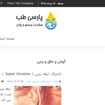
۹۳
Parsi Teb Company
جمعه , ۱۶ مرداد ۱۴۰۵
صفحه اصل
گوش و حلق و بینی
انحراف تیغه بینی ( Septal Deviation )
شرکت تحقیقاتی پارسی طب
2015-10-07
ب
تیغه بین
است که 
می کند. 