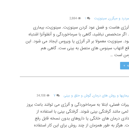
ردرد و میگرن
,
سینوزیت
۱
2,884
آلرژی هاست و فصل عود کردن سینوزیت. سینوزیت، بیماری
گر متخصص نباشید، گاهی با سرماخوردگی و آنفلوآنزا اشتباه
د. سینوزیت معمولا بر اثر آلرژی یا ویروس ایجاد می شود. این
اقع التهاب سینوس های متصل به بینی ست. گاهی هم
من است …
ه »
یماریها و روش های درمان
,
گوش و حلق و بینی
۷
34,108
یرات فصلی، ابتلا به سرماخوردگی و آلرژی می توانند باعث بروز
ئمی مانند گرفتگی بینی شوند. گرفتگی بینی با استفاده از
ادی درمان های خانگی یا داروهای بدون نسخه قابل رفع
. هرگز به طور همزمان از چند روش برای این کار استفاده