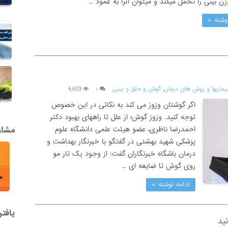
زن بینی را تحمل میکند و میتوان آنرا به عمود …
وشته »
یماریها و روش های درمان
,
گوش و حلق و بینی
۰
6,623
اگر گوشتان وزوز می کند به نکاتی در این خصوص
توجه کنید. وزوز گوش؛ از علل تا راههای بهبود دکتر
احمدرضا ناظری، عضو هیئت علمی دانشگاه علوم
مشاور
پزشکی شهید بهشتی در گفتگو با خبرنگار بهداشت و
درمان باشگاه خبرنگاران گفت: از وجود یک تار مو
روی گوش تا ضایعه ای …
ادامه نوشته »
یافت
ید