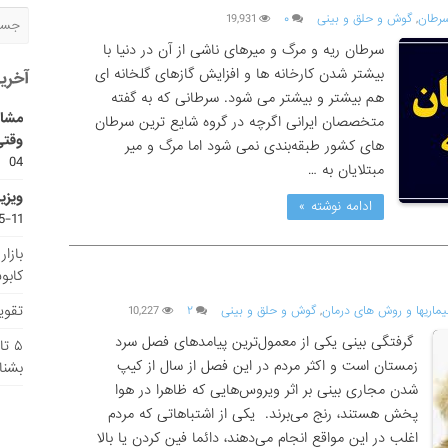
رطان
,
گوش و حلق و بینی
۰
19,931
سرطان ریه و مرگ‌ و‌ میرهای ناشی از آن در دنیا با
بیشتر شدن کارخانه ها و افزایش گازهای گلخانه ای
آخری
هم بیشتر و بیشتر می شود. سرطانی که به گفته
مشاو
متخصصان ایرانی اگرچه در گروه شایع‌ ترین سرطان‌
وقتی
های کشور طبقه‌بندی نمی شود اما مرگ و میر
04
مبتلایان به …
ویزی
ادامه نوشته »
11-15
بازا
کابو
تقویم
یماریها و روش های درمان
,
گوش و حلق و بینی
۲
10,227
گرفتگی بینی یکی از معمول‌ترین پیامدهای فصل سرد
۵ ت
زمستان است و اکثر مردم در این فصل از سال از کیپ
بشنا
شدن مجاری بینی بر اثر ویروس‌هایی که ظاهرا در هوا
پخش هستند، رنج می‌برند. یکی از اشتباهاتی که مردم
اغلب در این مواقع انجام می‌دهند، دائما فین کردن یا بالا