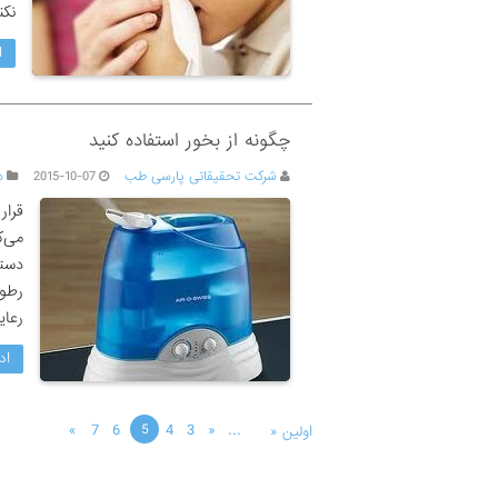
نکن
ا
چگونه از بخور استفاده کنید
شرکت تحقیقاتی پارسی طب
2015-10-07
د
قرار
می‌ک
دستگ
رطوب
رعای
اد
»
7
6
4
3
«
...
5
اولین «