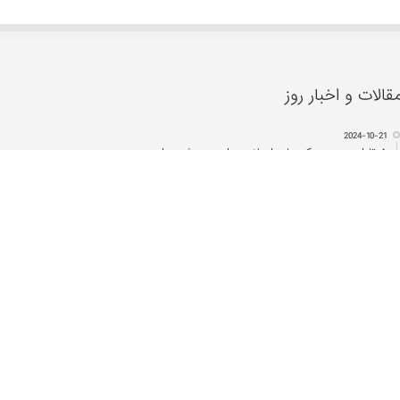
قالات و اخبار روز
2024-10-21
۵ تا از بهترین دکتر‌های اصلاح مزاج در مشهد را
بشناسید!
2024-07-17
ریشه شیرین بیان، تنظیم کننده سطح هورمون
استروژن در بدن
2024-07-11
بهترین مراکز حجامت در اصفهان
2023-12-18
درمان سریع دمودکس با روغن درخت چای
2022-03-13
تقویم حجامت ۱۴۰۱