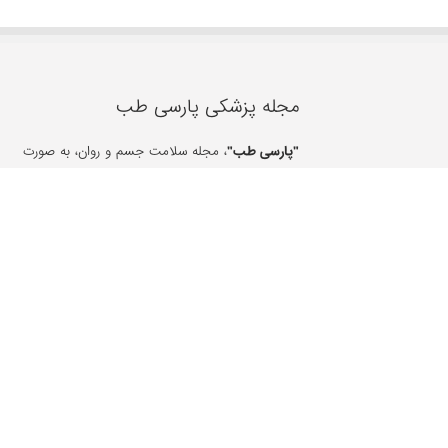
مجله پزشکی پارسی طب
"پارسی طب"
، مجله سلامت جسم و روان، به صورت
تخصصی در زمینه تشخیص صحیح بیماری ها و حفاظت 
مردم در برابر انواع مختلف امراض رایج با استفاده از مشا
پزشکی مکمل، گیاهان دارویی، درمان با طب سنتی و
جایگزین فعالیت داشته و همچنین مرجع قابل اعتماد اخبا
پزشکی و مقالات سلامت و درمانی می باشد.
با ما در ارتباط باشید :
09155661050
شرایط و قوانین پارسی طب