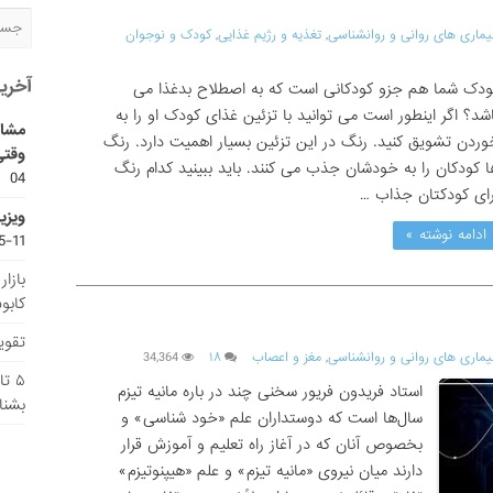
یماری های روانی و روانشناسی
,
تغذیه و رژیم غذایی
,
کودک و نوجوان
آخری
ودک شما هم جزو کودکانی است که به اصطلاح بدغذا می
اشد؟ اگر اینطور است می توانید با تزئین غذای کودک او را به
مشاو
وردن تشویق کنید. رنگ در این تزئین بسیار اهمیت دارد. رنگ
وقتی
ا کودکان را به خودشان جذب می کنند. باید ببینید کدام رنگ
04
رای کودکتان جذاب …
ویزی
ادامه نوشته »
11-15
بازا
کابو
تقویم
یماری های روانی و روانشناسی
,
مغز و اعصاب
۱۸
34,364
۵ ت
استاد فریدون فریور سخنی چند در باره مانیه تیزم
بشنا
سال‌ها است که دوستداران علم «خود شناسی» و
بخصوص آنان که در آغاز راه تعلیم و آموزش قرار
دارند میان نیروی «مانیه تیزم» و علم «هیپنوتیزم»