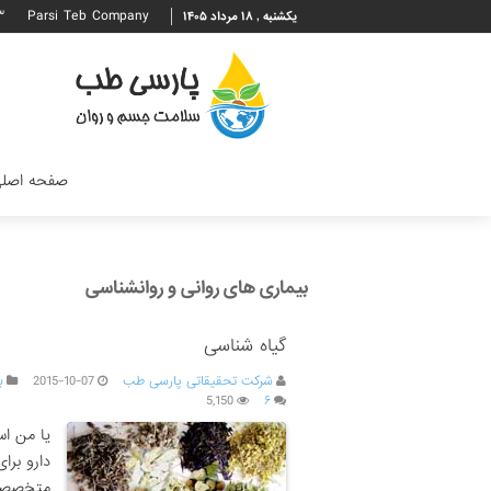
۳
Parsi Teb Company
یکشنبه , ۱۸ مرداد ۱۴۰۵
صفحه اصل
بیماری های روانی و روانشناسی
گیاه شناسی
شرکت تحقیقاتی پارسی طب
2015-10-07
ب
5,150
۶
یا من اس
دارو برا
متخصصان