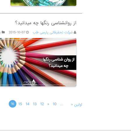
از روانشناسی رنگها چه میدانید؟
شرکت تحقیقاتی پارسی طب
2015-10-07
ب
15
14
13
12
«
10
...
16
اولین «