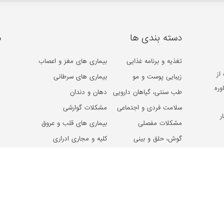
دسته بندی ها
م
تغذیه و برنامه غذایی
بیماری های مغز و اعصاب
از
زیبایی پوست و مو
بیماری های سرطانی
وره
طب سنتی، گیاهان دارویی
دهان و دندان
سلامت فردی و اجتماعی
مشکلات گوارشی
ر
مشکلات مفصلی
بیماری های قلب و عروق
گوش، حلق و بینی
کلیه و مجاری ادراری
روان و روانشناسی
بیماری ها و مشکلات کبد
غدد و متابولیسم
مشکلات خون
جنسی و زناشویی
مشکلات بینایی
بیماری های پوست و مو
بیماری های زنان و زایمان
بیماری های ویروسی
بیماری های اطفال