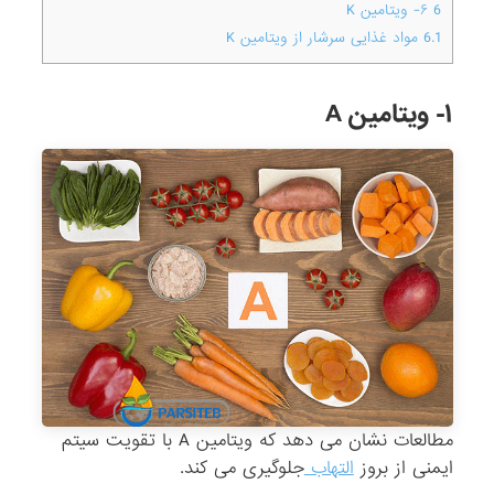
6
۶- ویتامین K
6.1
مواد غذایی سرشار از ویتامین K
۱- ویتامین A
مطالعات نشان می دهد که ویتامین A با تقویت سیتم
ایمنی از بروز
التهاب
جلوگیری می کند.