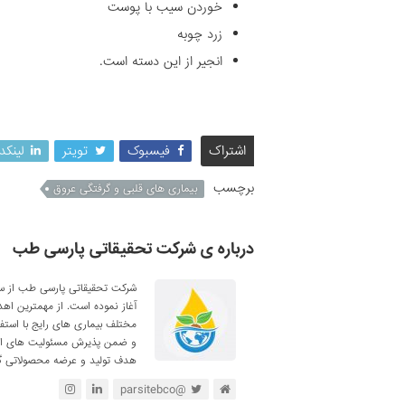
خوردن سیب با پوست
زرد چوبه
انجیر از این دسته است.
اشتراک
فیسبوک
تویتر
لینکد
برچسب
بیماری های قلبی و گرفتگی عروق
درباره ی شرکت تحقیقاتی پارسی طب
آغاز نموده است. از مهمترین اه
مختلف بیماری های رایج با استف
و ضمن پذیرش مسئولیت های اجتم
هدف تولید و عرضه محصولاتی گی
@parsitebco