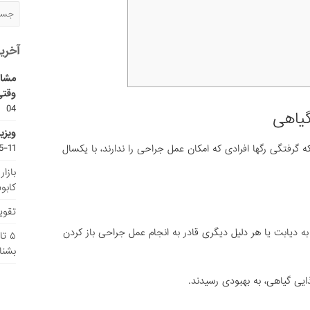
آخری
مشاو
وقتی
04
گیاهی
ویزی
11-15
فتگی رگها افرادی که امکان عمل جراحی را ندارند، با یکسال
بازا
کابو
تقویم
ا به دیابت یا هر دلیل دیگری قادر به انجام عمل جراحی باز کردن
۵ ت
بشنا
یی گیاهی، به بهبودی رسیدند.