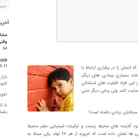
آخری
مشاو
وقتی
04
ویزی
11-15
است که انسان را در برقراری ارتباط با
نند بسیاری بیماری های دیگر،
بازا
ین افراد قابلیت های استثنائی
کابو
 هدایت کنند ولی برخی دیگر حتی
تقویم
۵ ت
بشنا
بتلایان زیادی داشته است!
 وجود آلاینده های محیط زیست و ترکیبات شیمیایی مضر محیط
پیرامون انسان باشد، شدت گرفته است. بررسی ها نشان داده است که امروزه از هر ۶۸ تولد یکی مبتلا به