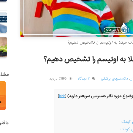
مشاور
ن
,
دانستنیهای پزشکی
۲ دیدگاه
7,896 بازدید
موضوع مورد نظر دسترسی سریعتر دارید)
]
hide
[
 کودک:
یافت
ی کودک: