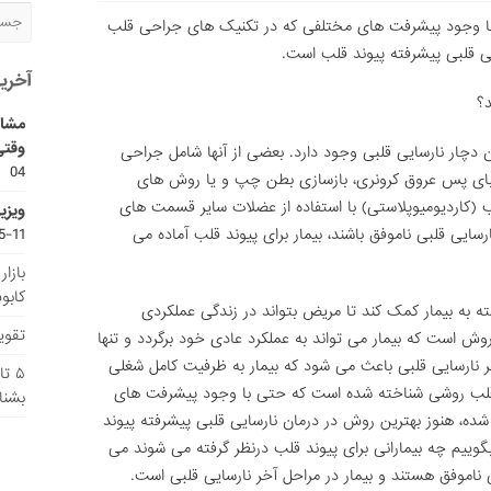
ا وجود پیشرفت های مختلفی که در تکنیک های جراحی قلب
یی قلبی پیشرفته پیوند قلب است.
آخری
د؟
مشاو
وقتی
 دچار نارسایی قلبی وجود دارد. بعضی از آنها شامل جراحی
04
بای پس عروق کرونری، بازسازی بطن چپ و یا روش های
(کاردیومیوپلاستی) با استفاده از عضلات سایر قسمت های
ویزی
ایی قلبی ناموفق باشند، بیمار برای پیوند قلب آماده می
11-15
بازا
کابو
سته به بیمار کمک کند تا مریض بتواند در زندگی عملکردی
تقویم
وش است که بیمار می تواند به عملکرد عادی خود برگردد و تنها
 نارسایی قلبی باعث می شود که بیمار به ظرفیت کامل شغلی
۵ ت
د قلب روشی شناخته شده است که حتی با وجود پیشرفت های
بشنا
ه، هنوز بهترین روش در درمان نارسایی قلبی پیشرفته پیوند
گوییم چه بیمارانی برای پیوند قلب درنظر گرفته می شوند می
 ناموفق هستند و بیمار در مراحل آخر نارسایی قلبی است.