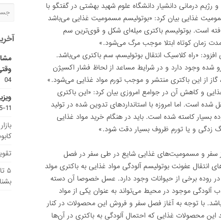
رژیم درمانی دانشیار دانشگاه علوم شهید بهشتی در گفتگو با
مومیت غذایی بیان کرد: «بوتولیسم مسمومیت غذایی می‌باشد
ته است. بوتولیسم باکتری میله‌ای شکل و قوی‌ترین سم
آخری
دت زمان کوتاه ابتلا موجب مرگ می‌شود.»
 افزود: «راه کلاسیک انتقال بوتولیسم، سم باکتری می‌باشد.
مشاو
و شده وجود دارد و در شرایط مساعد از لحاظ فشار اکسیژن
وقتی
04
 گاز از این باکتری منتشر و موجب تورم مواد غذایی می‌شود.»
ایی و کاهش آن در جوامع امروزی بیان کرد: «این باکتری
ویزی
 شده است. اما امروزه با استانداردهای تدوین شده در تولید
11-15
وده بسیار کاسته شده است. باید در هنگام خرید مواد غذایی
بازا
نگ زدگی و یا تورم ظروف بسیار دقت شود.»
کابو
تقویم
از سفر و مسمومیت‌های غذایی شایع در طی سفر در فصل
های انتقال عفونت بوتولیسم آلودگی مواد غذایی به باکتری مولد
۵ ت
 در روده برخی از حیوانات وجود دارد. عسل خصوصا آن دسته
بشنا
ب آلودگی موجود در محیط می‌تواند به عنوان یکی از مواد
باشد. با توجه به آغاز فصل سفر و فروش این محصولات در کنار
ید این محصولات غذایی که احتمال آلودگی به باکتری در آن‌ها