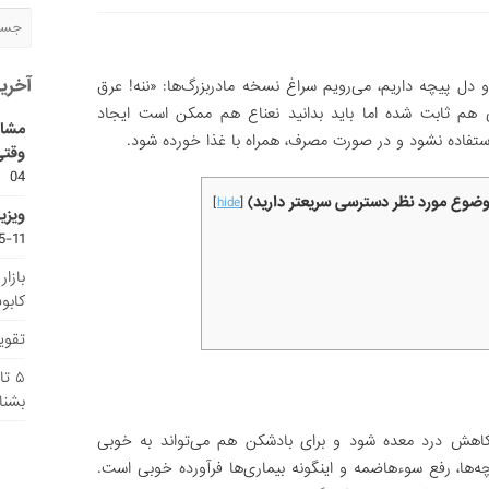
آخری
دل پیچه داریم، می‌رویم سراغ نسخه مادربزرگ‌ها: «ننه! عرق
ی هم ثابت شده اما باید بدانید نعناع هم ممکن است ایجاد
مشاو
ستفاده نشود و در صورت مصرف، همراه با غذا خورده ‌شود.
وقتی
04
موضوع مورد نظر دسترسی سریعتر دارید)
]
hide
[
ویزی
11-15
بازا
کابو
تقویم
۵ ت
بشنا
اهش درد معده شود و برای بادشکن هم می‌تواند به خوبی
ه‌ها، رفع سوء‌هاضمه و اینگونه بیماری‌ها فرآورده خوبی است.