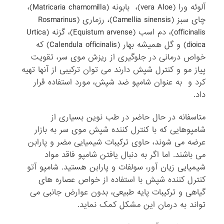
آلوئه ورا (vera Aloe)، بابونه (Matricaria chamomilla)،
چای سبز (Camellia sinensis)، رزماری (Rosmarinus
officinalis)، دم اسب (Equistum arvense)، گزنه (Urtica
dioica) و گل همیشه بهار (Calendula officinalis) که
خواص درمانی در جلوگیری از ریزش موی سر، تقویت
پیاز مو و کنترل شپش دارند می توان ترکیبی از آنها تهیه
کرد و به عنوان شامپو ضد شپش، مورد استفاده قرار
داد.
متاسفانه در حال حاضر در طب نوین بسیاری از
شامپوهایی که با کنترل کننده شپش موی سر به بازار
عرضه می شوند، حاوی ترکیبات شیمیایی مضر و پارابن
می باشند. اما اگر به دنبال یافتن شامپو فاقد مواد
شیمیایی زیان آور، سولفات و پارابن هستید. شامپو آتو
کنترل کننده شپش با استفاده از خواص عصاره های
گیاهی و ترکیبات پایه طبیعی، بدون عوارض جانبی می
تواند به درمان این مشکل کمک نماید.