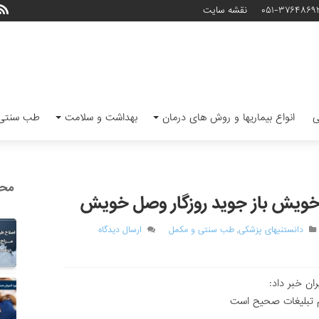
۰۵۱-۳۷۶۴۸۶۹
نقشه سایت
ی
انواع بیماریها و روش های درمان
بهداشت و سلامت
طب سنتی 
محب
 خویش باز جوید روزگار وصل خویش
دانستنیهای پزشکی
,
طب سنتی و مکمل
ارسال دیدگاه
ان خبر داد:
م تبلیغات صحیح است