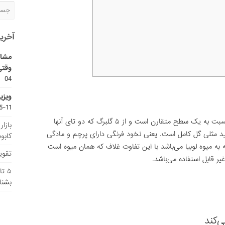
آخری
مشاو
وقتی
04
ویزی
11-15
گل نخود فرنگی شبیه به گل لوبیا است یعنی نسبت به یک سطح متقارن است و از ۵ گلبرگ که دو تای آنها
بازا
د مثلی گل کامل است. یعنی نخود فرنگی دارای پرچم و مادگی
کابو
ه به میوه لوبیا می‌باشد با این تفاوت غلاف که همان میوه است
تقویم
ر قابل استفاده می‌باشد.
۵ ت
بشنا
‌کند