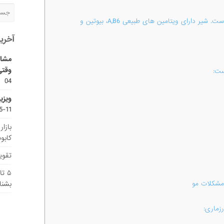
جودوسر حاوی ویتامین ها و بتا گلوتن است. شیر دارای ویتامین های طبیعی A,B6، بیوتین و
آخری
مشاو
وقتی
ست:
04
ویزی
11-15
بازا
کابو
تقویم
۵ ت
بشنا
مشکلات مو
زماری: