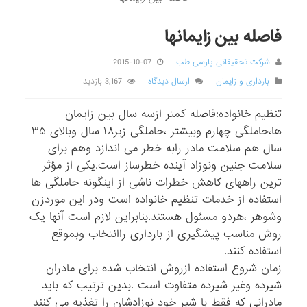
فاصله بین زایمانها
شرکت تحقیقاتی پارسی طب
2015-10-07
بارداری و زایمان
ارسال دیدگاه
3,167 بازدید
تنظیم خانواده:فاصله کمتر ازسه سال بین زایمان
ها،حاملگی چهارم وبیشتر ،حاملگی زیر۱۸ سال وبالای ۳۵
سال هم سلامت مادر رابه خطر می اندازد وهم برای
سلامت جنین ونوزاد آینده خطرساز است.یکی از مؤثر
ترین راههای کاهش خطرات ناشی از اینگونه حاملگی ها
استفاده از خدمات تنظیم خانواده است ودر این موردزن
وشوهر ،هردو مسئول هستند.بنابراین لازم است آنها یک
روش مناسب پیشگیری از بارداری راانتخاب وبموقع
استفاده کنند.
زمان شروع استفاده ازروش انتخاب شده برای مادران
شیرده وغیر شیرده متفاوت است .بدین ترتیب که باید
مادرانی که فقط با شیر خود نوزادشان را تغذیه می کنند