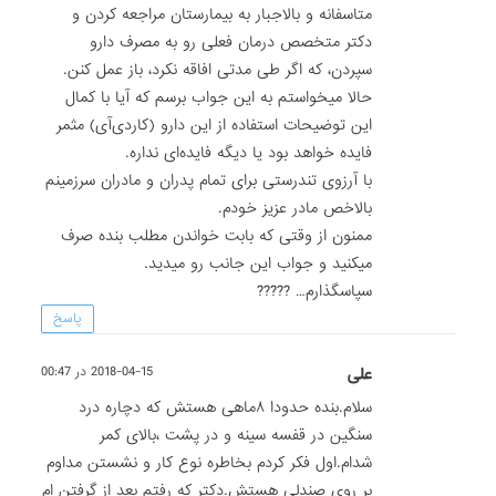
متاسفانه و بالاجبار به بیمارستان مراجعه کردن و
دکتر متخصص درمان فعلی رو به مصرف دارو
سپردن، که اگر طی مدتی افاقه نکرد، باز عمل کنن.
حالا میخواستم به این جواب برسم که آیا با کمال
این توضیحات استفاده از این دارو (کاردی‌آی) مثمر
فایده خواهد بود یا دیگه فایده‌ای نداره.
با آرزوی تندرستی برای تمام پدران و مادران سرزمینم
بالاخص مادر عزیز خودم.
ممنون از وقتی که بابت خواندن مطلب بنده صرف
میکنید و جواب این جانب رو میدید.
سپاسگذارم… ?????
پاسخ
علی
2018-04-15 در 00:47
سلام.بنده حدودا ۸ماهی هستش که دچاره درد
سنگین در قفسه سینه و در پشت ،بالای کمر
شدام.اول فکر کردم بخاطره نوع کار و نشستن مداوم
بر روی صندلی هستش.دکتر که رفتم بعد از گرفتن ام