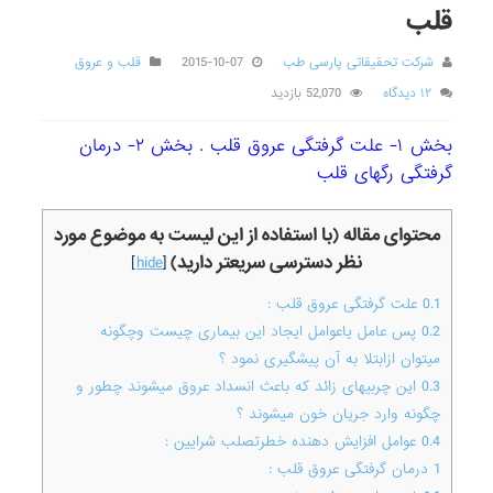
قلب
شرکت تحقیقاتی پارسی طب
2015-10-07
قلب و عروق
۱۲ دیدگاه
52,070 بازدید
بخش ۱- علت گرفتگی عروق قلب
.
بخش ۲- درمان
گرفتگی رگهای قلب
محتوای مقاله (با استفاده از این لیست به موضوع مورد
نظر دسترسی سریعتر دارید)
]
hide
[
0.1
علت گرفتگی عروق قلب :
0.2
پس عامل یاعوامل ایجاد این بیماری چیست وچگونه
میتوان ازابتلا به آن پیشگیری نمود ؟
0.3
این چربیهای زائد که باعث انسداد عروق میشوند چطور و
چگونه وارد جریان خون میشوند ؟
0.4
عوامل افزایش دهنده خطرتصلب شرایین :
1
درمان گرفتگی عروق قلب :