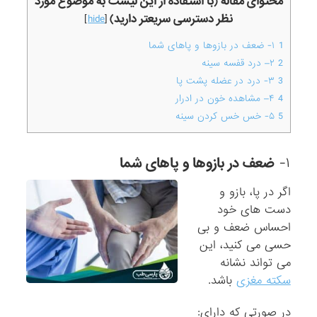
محتوای مقاله (با استفاده از این لیست به موضوع مورد
نظر دسترسی سریعتر دارید)
]
hide
[
1
۱- ضعف در بازوها و پاهای شما
2
۲– درد قفسه سینه
3
۳- درد در عضله پشت پا
4
۴– مشاهده خون در ادرار
5
۵- خس خس کردن سینه
۱-
ضعف در بازوها و پاهای شما
اگر در پا، بازو و
دست های خود
احساس ضعف و بی
حسی می کنید، این
می تواند نشانه
سکته مغزی
باشد.
در صورتی که دارای: