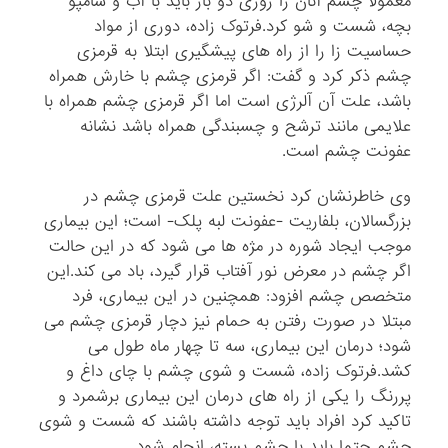
معمولا چشم آنان را روزی دو بار باید با آب و شامپو
بچه، شست و شو کرد.فرتوک زاده، دوری از مواد
حساسیت زا را از راه های پیشگیری ابتلا به قرمزی
چشم ذکر کرد و گفت: اگر قرمزی چشم با خارش همراه
باشد، علت آن آلرژی است اما اگر قرمزی چشم همراه با
علایمی مانند ترشح و چسبندگی همراه باشد نشانه
عفونت چشم است.
وی خاطرنشان کرد نخستین علت قرمزی چشم در
بزرگسالان، بلفاریت -عفونت لبه پلک- است؛ این بیماری
موجب ایجاد شوره در مژه ها می شود که در این حالت
اگر چشم در معرض نور آفتاب قرار گیرد، باد می کند.این
متخصص چشم افزود: همچنین در این بیماری، فرد
مبتلا در صورت رفتن به حمام نیز دچار قرمزی چشم می
شود؛ درمان این بیماری، سه تا چهار ماه طول می
کشد.فرتوک زاده، شست و شوی چشم با چای داغ و
پررنگ را یکی از راه های درمان این بیماری برشمرد و
تاکید کرد افراد باید توجه داشته باشند که شست و شوی
چشم حتما باید با چشم بسته، انجام شود.