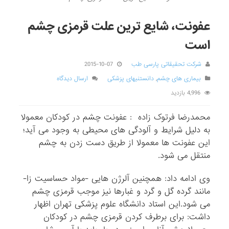
عفونت، شایع ترین علت قرمزی چشم
است
شرکت تحقیقاتی پارسی طب
2015-10-07
بیماری های چشم
,
دانستنیهای پزشکی
ارسال دیدگاه
4,996 بازدید
محمدرضا فرتوک زاده : عفونت چشم در کودکان معمولا
به دلیل شرایط و آلودگی های محیطی به وجود می آید؛
این عفونت ها معمولا از طریق دست زدن به چشم
منتقل می شود.
وی ادامه داد: همچنین آلرژن هایی -مواد حساسیت زا-
مانند گرده گل و گرد و غبارها نیز موجب قرمزی چشم
می شود.این استاد دانشگاه علوم پزشکی تهران اظهار
داشت: برای برطرف کردن قرمزی چشم در کودکان