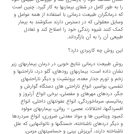
را به طور کامل در شفاى بیمارى‏ها به کار گیرد. چنین است
که درمانگران طبیعت درمانى با استفاده از همه عوامل و
وسایل معقولى که در دسترس دارند مى‏کوشند به بیمار
کمک کنند شیوه زندگى خود را اصلاح کند و تعادل
طبیعى آن را به آن بازگرداند.
این روش چه کاربردی دارد؟
روش طبیعت درمانى نتایج خوبى در درمان بیمارى‏هاى زیر
نشان داده است: بیمارى‏هاى روده‏اى، گلو درد، ناراحتى‏ها و
زخم و تورم جدار معده، برونشیت و دیگر ناراحتى‏هاى
تنفسى، بواسیر، انواع ناراحتى هاى دستگاه گوارش و
جگر، دردهاى مهره‏اى و مفصلى، برخى انواع آرتروز و
رماتیسم، سرماخوردگى، انواع عفونت‏هاى داخلى، انواع
افسردگى‏ها، اختلالات عصبى – روانى، بیمارى‏هاى مولود
کمبود ویتامین ها و مواد معدنى ضرورى، انواع سردردها
و دیگر دردهاى ناشناخته، خستگى‏ها و ناتوانى‏هایى که علل
ناشناخته دارند، آبریزش بینى و حساسیت‏هاى مزمن،