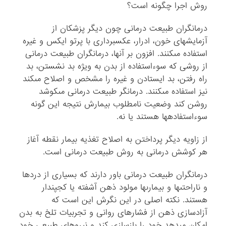
روش اجرا چگونه است؟
درمانگران طبیعت درمانى چون دیگر پزشکان از
آزمایش‏هاى خون، ادرار، عکس‏بردارى با پرتو ایکس و غیره
استفاده مى‏کنند. افزون بر آن‏ها، درمانگران طبیعت درمانى
از روشى که سوءاستفاده از بدن به ویژه بد نشستن، بد
راه رفتن، بد ایستادن و غیره را مشخص و اصلاح مى‏کند
نیز استفاده مى‏کنند. درمانگر طبیعت درمانى مى‏کوشد
روشن کند وضعیت نامطلوب بیمارش نتیجه این گونه
سوءاستفاده‏ها هستند یا نه.
از زاویه دیگر پرداختن به اصلاح تغذیه بیمار نقطه آغاز
هر کوشش درمانى به روش طبیعت درمانى است.
درمانگران طبیعت درمانى باور دارند که بسیارى از دردها
و ناراحتى‏ها و بیمارى‏ها مولود ذهن آشفته یا کج‏پندار
هستند. نکته اصلى در این نگرش این است که
آزادسازى ذهن از فشارهاى روانى و تجربیات تلخ به بدن
امکان مى‏دهد خود را بازسازى کند و نیروهاى طبیعى خود