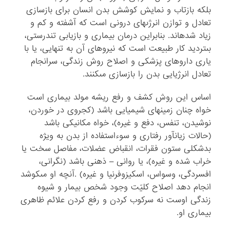
بلکه بازتاب و نمایش کوشش بدن انسان براى بازسازى
تعادل و توازن انرژى‏هاى درونى است که آشفته و کم و
زیاد شده‏اند. بنابراین درمان بیمارى و بازیابى تندرستى،
بى‏تردید کار طبیعت است که نیروهاى آن به تنهایى، یا با
یارى داروهاى پزشکى و اصلاح روش زندگى، سرانجام
تعادل انرژیایى بدن را بازسازى مى‏کنند.
اساس این روش کشف و رفع ریشه مولد بیمارى است
خواه چنان زمینه‏اى شیمیایى باشد (کجروى در خوردن،
نوشیدن، تنفس، دفع و غیره)، خواه مکانیکى باشد
(حالات زیان‏آور رفتارى و سوءاستفاده از بدن به ویژه
بدشکلى ستون فقرات، انقباض عضلات، مفاصل سخت یا
خراب شده و غیره)، یا روانى – ذهنى باشد (نگرانى،
افسردگى، وسواس، اسکیزوفرنیا و غیره) .آنچه او مى‏کوشد
انجام دهد اصلاح کلیّت وجود شخص بیمار و شیوه
زندگى اوست نه سرکوب کردن و رفع کردن علائم ظاهرى
بیمارى او.