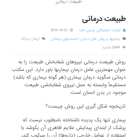
طبیعت درمانی
طبیعت درمانی
شرکت تحقیقاتی پارسی طب
2015-10-07
بیماریها و روش های درمان
,
دانستنیهای پزشکی
ارسال دیدگاه
3,849 بازدید
روش طبیعت درمانى نیروهاى شفابخش طبیعت را به
عنوان مهم‏ترین عامل درمان بیمارى‏ها باور دارد. این مکتب
درمانى مى‏گوید درمان بیمارى (هر گونه بیمارى که باشد)
مستقیماً وابسته به عمل نیروى شفابخشى طبیعت
موجود در بدن انسان است.
تاریخچه شکل گیری این روش چیست؟
بیمارى تنها یک پدیده ناشناخته نامطلوب نیست که
پزشک از ابتداى پیدایش علایم ظاهرى آن بکوشد با
استفاده از عوامل خارجى (داروها) آن را سرکوب کند،