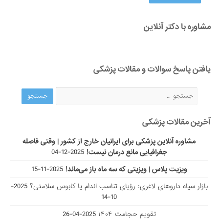
مشاوره آنلاین پزشکی برای ایرانیان خارج از کشور | وقتی فاصله
جغرافیایی مانع درمان نیست!
2025-12-04
ویزیت پلاس | ویزیتی که سه ماه باز می‌ماند!
2025-11-15
بازار سیاه داروهای لاغری: رؤیای تناسب اندام یا کابوس سلامتی؟
2025-
10-14
تقویم حجامت ۱۴۰۴
2025-04-26
۵ تا از بهترین دکتر‌های اصلاح مزاج در مشهد را بشناسید!
2024-10-21
مجله پزشکی پارسی طب
"پارسی طب"
، مجله سلامت جسم و روان، به صورت تخصصی در زمینه
تشخیص صحیح بیماری ها و حفاظت از مردم در برابر انواع مختلف