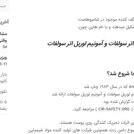
 کف کننده موجود در شامپوهاست
آخری
یل میدهند و با نام هایی چون:
مشاو
وقتی
تر سولفات و آمونیم لوریل اتر سولفات
04
ویزی
11-15
ا شروع شد؟
بازا
کابو
تقویم
لوریل سولفات و آمونیم لوریل سولفات ارائه شد
ست گزارش شده بود.
۵ ت
بشنا
نید.
ارای اثرات تحریک کنندگی روی پوست هستند.
وع دامن زدند همچنین شرکت های تولید کننده مواد شیمیایی