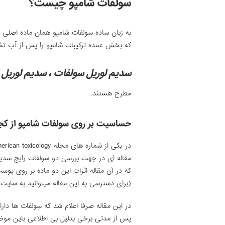
سولفات شامپو چیست؟
به زبان ساده سولفات شامپو همان ماده اصلی
که بخش عمده ترکیبات شامپو را پس از آب تشک
سدیم لوریل سولفات ، سدیم لوریل ا
مطرح هستند.
حساسیت بر روی سولفات شامپو از کج
در یکی از شماره های مجله American toxicology که در سال ۱۹۸۳ چاپ شد
مقاله ای در جهت بررسی دو سولفات رایج سدیم 
که در آن مقاله اثرات این دو ماده بر روی پو
(برای دسترسی به این مقاله میتوانید به سایت ( CIR-SAFETY.ORG ) مراجعه ک
در این مقاله صرفا اعلام شد که سولفات ها د
پس از مدتی برخی بدلیل بی اطلاعی باین موض