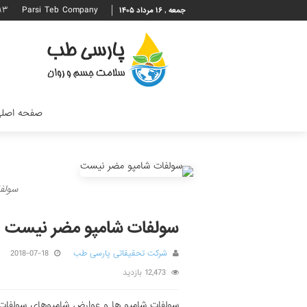
۹۳
Parsi Teb Company
جمعه , ۱۶ مرداد ۱۴۰۵
صفحه اصل
سولف
سولفات شامپو مضر نیست
شرکت تحقیقاتی پارسی طب
2018-07-18
12,473 بازدید
سولفات شامپو ها و عوارض شامپوهای سولفات د