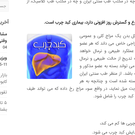
 چه در مکتب طب سنتی ایران و چه در مکتب طب کلاسیک، از
آخری
وع و گسترش روز افزونی دارد، بیماری کبد چرب است.
مشاو
کل بدن یک مزاج کلی و عمومی
وقتی
مزاجی خاص می داند که هر عضو
04
عملکرد طبیعی و نرمال خواهد
ویزی
 تدریج از حالت طبیعی و نرمال
11-15
می تواند بسته به عضو مذکور و
 باشد. از منظر طب سنتی ایران
بازا
سته شده است و چنانچه به هر
کابو
 میل نماید، در واقع سوء مزاج رخ داده که می تواند طیف
تقویم
کبد چرب را شامل شود.
۵ ت
بشنا
 چربی ها کم می کند،
دایش کبد چرب می شود.