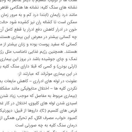
سنگ ها از ترکیب کلسیم با دیگر عناصر به وجو
نشانه های سنگ کلیه: نشانه ها هنگامی ظاهر 
مانند درد زایمان (ابتدا درد کم و به مرور ز
ممکن است تا کشاله ران نیز کشیده شود حالت
خون در ادرار کاهش دفع ادرار یا قطع کامل آن در 
چه کسانی بیشتر در معرض این بیماری هستند
هستند. همچنین رژیم غذایی نامناسب مثل رژیم
نمک و چای جوشیده باشد در بروز این بیماری د
(ارثی بودن) و کسی که قبلا دارای سنگ کلیه بود
در این بیماری موثراند که عبارتند از:
عفونت در لوله های ادراری – کاهش مایعات بد
نکردن کلیه ها – اختلال متابولیکی مانند مشکلا
(بیماری مربوط به مفاصل که موجب زیاد شدن ا
قرص های کلسیم (C)، داروها از 
کمبود خواب، مصرف الکل، کم تحرکی همگی از 
درمان سنگ کلیه به چه صورتی است