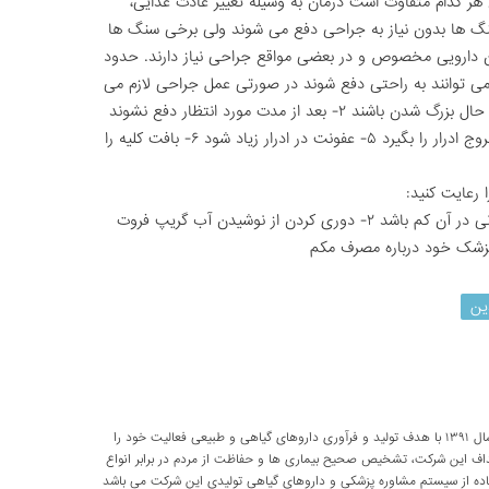
 هر کدام متفاوت است درمان به وسیله تغییر عادت غذایی،
نگ ها بدون نیاز به جراحی دفع می شوند ولی برخی سنگ ها
 دارویی مخصوص و در بعضی مواقع جراحی نیاز دارند. حدود
 می توانند به راحتی دفع شوند در صورتی عمل جراحی لازم می
شود که سنگ ها: ۱- یا بسیار بزرگ باشند یا در حال بزرگ شدن باشند ۲- بعد از مدت مورد انتظار دفع نشوند
۳- درد دائمی و پایدار باشد ۴- سنگ جلوی خروج ادرار را بگیرد ۵- عفونت در ادرار زیاد شود ۶- بافت کلیه را
 رعایت کنید:
۱- داشتن رژیم متعادل که مقدار پروتئین حیوانی در آن کم باشد ۲- دوری کردن از نوشیدن آب گریپ فروت
ین
شرکت تحقیقاتی پارسی طب از سال ۱۳۹۱ با هدف تولید و فرآوری داروهای گیاهی و طبیعی فعالیت خود را
داف این شرکت، تشخیص صحیح بیماری ها و حفاظت از مردم در برابر انواع
اده از سیستم مشاوره پزشکی و داروهای گیاهی تولیدی این شرکت می باشد