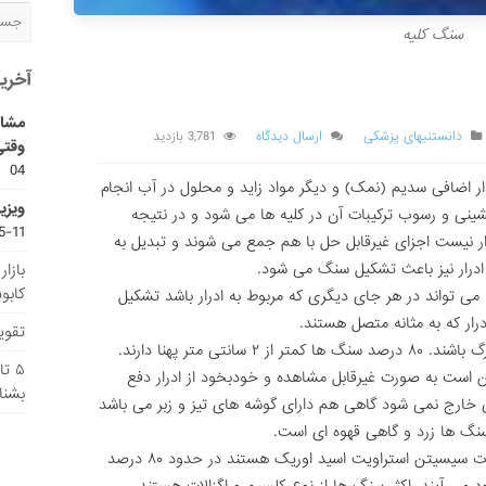
سنگ کلیه
آخری
مشاو
دانستنیهای پزشکی
ارسال دیدگاه
3,781 بازدید
وقتی
04
ر اضافی سدیم (نمک) و دیگر مواد زاید و محلول در آب انجام
ویزی
شینی و رسوب ترکیبات آن در کلیه ها می شود و در نتیجه
11-15
ار نیست اجزای غیرقابل حل با هم جمع می شوند و تبدیل به
درار نیز باعث تشکیل سنگ می شود.
بازا
کابو
ا می تواند در هر جای دیگری که مربوط به ادرار باشد تشکیل
درار که به مثانه متصل هستند.
تقویم
سنگ ها ممکن است خیلی کوچک یا خیلی بزرگ باشند. ۸۰ درصد سنگ ها کمتر از ۲ سانتی متر پهنا دارند.
۵ ت
است به صورت غیرقابل مشاهده و خودبخود از ادرار دفع
بشنا
 خارج نمی شود گاهی هم دارای گوشه های تیز و زبر می باشد
نگ ها زرد و گاهی قهوه ای است.
انواع سنگ کلیه شامل سنگ های کلسیم، اگزالات سیسیتن استراویت اسید اوریک هستند در حدود ۸۰ درصد