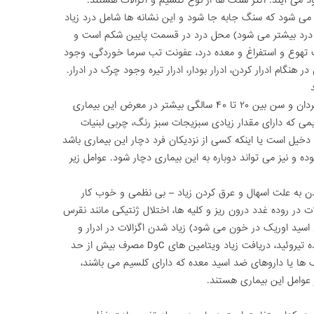
د می آیند. اکثر سنگ ها از نوع کلسیم و اگزالات هستند.
می شود که سنگ جابه جا شود و این نشانه ها شامل درد زیاد
مان درد بیشتر می شود) محل درد در قسمت پایین شکم است و
 تهوع و استفراغ و معده درد، عفونت تب سرما خوردگی، وجود
هنگام ادرار کردن، ادرار بودار، ادرار تیره وجود چرک در ادرار.
کسانی که سفید پوست بوده و زنان بیشتر از مردان و سن بین ۲۰ تا ۴۰ سالگی بیشتر در معرض این بیماری
ی که دارای مقدار زیادی سبزیجات سبز رنگ، چربی لبنیات
خیل است یا اینکه کسی از نزدیکان فرد دچار این بیماری باشد
ه و نیز می تواند دوباره به این بیماری دچار شود. عوامل زیر
ن به علت اسهال و عرق کردن زیاد – بی نظمی و خوب کار
ت در روده غدد درون ریز و کلیه ها، اختلال ژنتیکی مانند نقرس
سید اوریک در خون می شود) زیاد شدن اگزالات در ادرار و
اسیدی شدن لوله های کلیوی، اختلال در کار غده تیروئید، دریافت زیاد ویتامین های CوD مصرف بیش از حد
قبیل: دیورتیک ها یا داروهای ضد اسید معده که دارای کلسیم می باشند،
عوامل این بیماری هستند.