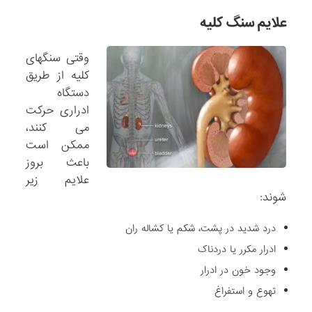
علایم سنگ کلیه
وقتی سنگهای
کلیه از طریق
دستگاه
ادراری حرکت
می کنند،
ممکن است
باعث بروز
علایم زیر
شوند:
درد شدید در پشت، شکم یا کشاله ران
ادرار مکرر یا دردناک
وجود خون در ادرار
تهوع و استفراغ