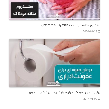
سندروم مثانه دردناک (Interstitial Cystitis)
2020-06-28
برای درمان عفونت ادراری باید چه میوه هایی بخوریم ؟
2017-01-09