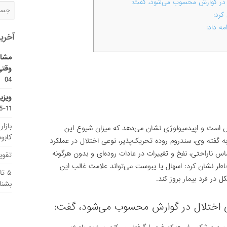
ل در گوارش محسوب می‌شود، گفت:
رد:
ه داد:
آخری
مشاو
وقتی
04
ویزی
11-15
بازا
یش است و اپیدمیولوژی نشان می‌دهد که میزان شیوع این
کابو
ه گفته وی، سندروم روده تحریک‌پذیر، نوعی اختلال در عملکرد
س ناراحتی، نفخ و تغییرات در عادات روده‌ای و بدون هرگونه
تقویم
ر نشان کرد: اسهال یا یبوست می‌تواند علامت غالب این
۵ ت
در فرد بیمار بروز کند.
بشنا
عی اختلال در گوارش محسوب می‌شود، گفت: