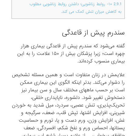
2.9.1
۱۰- روابط زناشویی؛ داشتن روابط زناشویی مطلوب
به کاهش میزان تنش کمک می کند.
سندرم پیش از قاعدگی
گفته می‌شود که سندرم پیش از قاعدگی بیماری هزار
چهره است؛ زیرا پزشکان بیش از ۱۵۰ علامت را به این
بیماری منسوب کرده‌اند.
علایمش در زنان متفاوت است و همین مسئله تشخیص
را دشوار می‌کند. بدتر اینکه الگوی این بیماری ممکن
است بر حسب ماههای مختلف سال و سن بیمار نیز
دستخو‌ش تغییر شود. دلشوره، ناپایداری خلقی،
تحریک‌پذیری، تنش عصبی، سردرد، میل شدید به خوردن
شیرینی، افزایش اشتها، تپش قلب، ضعف، سرگیجه و
غش، افزایش وزن، ورم دست و پا، تورم و حساسیت
پستانها‌، احساس ورم و نفخ شکم، افسردگی، ضعف
حافظه، ‌بیخوابی، … از علایم بسیار شایع این بیماری