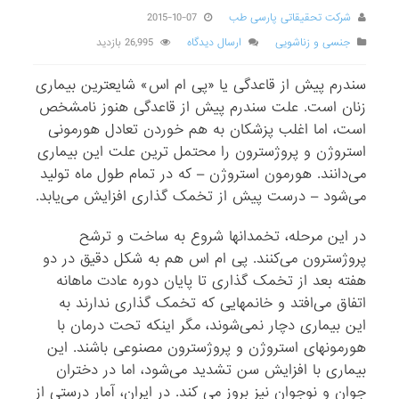
شرکت تحقیقاتی پارسی طب
2015-10-07
جنسی و زناشویی
ارسال دیدگاه
26,995 بازدید
سندرم پیش از قاعدگی یا «پی ام اس» شایعترین بیماری
زنان است. علت سندرم پیش از قاعدگی هنوز نامشخص
است، اما اغلب پزشکان به هم خوردن تعادل هورمونی
استروژن و پروژسترون را محتمل ترین علت این بیماری
می‌دانند. هورمون استروژن – که در تمام طول ماه تولید
می‌شود – درست پیش از تخمک گذ‌اری افزایش می‌یابد.
در این مرحله، تخمدانها‌ شروع به ساخت و ترشح
پروژسترون می‌کنند. پی ام اس هم به شکل دقیق در دو
هفته بعد از تخمک گذار‌ی تا پایان دوره عادت ماهانه
اتفاق می‌افتد و خانمها‌یی که تخمک گذ‌اری ندارند به
این بیماری دچار نمی‌شوند، مگر اینکه تحت درمان با
هورمونها‌ی استروژن و پروژسترون مصنوعی باشند. این
بیماری با افزایش سن تشدید می‌شود، اما در دختران
جوان و نوجوان نیز بروز می کند. در ایران، آمار درستی از