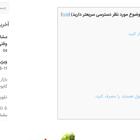
موضوع مورد نظر دسترسی سریعتر دارید)
]
hide
[
آخری
 کنید:
مشاو
وقتی
04
ویزی
11-15
بازا
کابو
نول هستند را مصرف کنید:
تقویم
۵ ت
بشنا