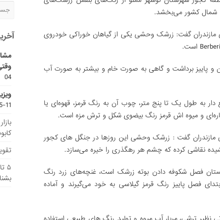
منطقه کجور شهرستان نوشهر مملو از رنگ‌های بنفش زرشک‌های
ه شمال کشور می‌بخشد.
 مازندران گفت: زرشک وحشی یکی از گیاهان خوراکی خودروی
آخری
مشاو
وقتی
ستان و پاییز برداشت و گاهی به صورت خام و بیشتر به صورت آب
04
ویزی
ر به طول یک تا پنج متر، چوب آن به رنگ قرمز، قهوه‌ای یا
11-15
اره‌ای و میوه اش قرمز رنگ بیضوی شکل و ترش مزه ‌است.
بازا
کابو
 مازندران گفت : زرشک وحشی این روزها در جنگل‌ های کجور
 کشیده نقاشی کرده که چشم هر رهگذری را خیره می‌سازد.
تقویم
۵ ت
ابستان فصل شکوفه دادن بوته زرشک است، غنچه‌های زرد رنگ
بشنا
دای فصل پاییز رنگ قرمز گیلاسی به خود می‌گیرند و آماده
ی نظیر ترشی، مربا، آب میوه و تولید رنگ ‌های طبیعی استفاده