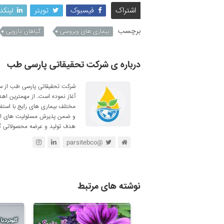
اشتراک
فیسبوک
تویتر
لینکد
برچسب
بیماری های ویروسی
گیاهان دارویی
درباره ی شرکت تحقیقاتی پارسی طب
آغاز نموده است. از مهمترین اه
مختلف بیماری های رایج با استف
و ضمن پذیرش مسئولیت های اجتم
هدف تولید و عرضه محصولاتی گی
@parsitebco
نوشته های مرتبط