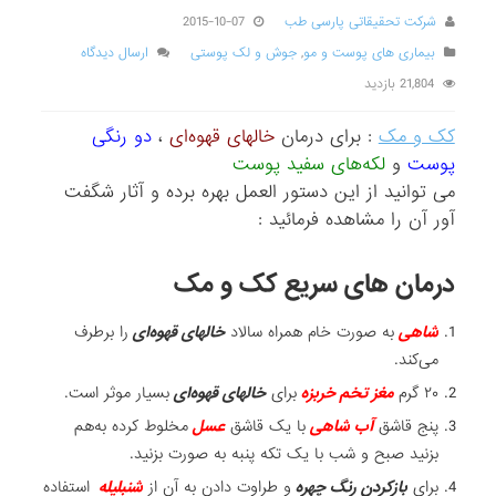
شرکت تحقیقاتی پارسی طب
2015-10-07
بیماری های پوست و مو
,
جوش و لک پوستی
ارسال دیدگاه
21,804 بازدید
کک و مک
: برای درمان
خالهای قهوه‌ای
،
دو رنگی
پوست
و
لکه‌های سفید پوست
می توانید از این دستور العمل بهره برده و آثار شگفت
آور آن را مشاهده فرمائید :
درمان های سریع کک و مک
شاهی
به صورت خام همراه سالاد
خالهای قهوه‌ای
را برطرف
می‌کند.
۲۰ گرم
مغز تخم خربزه
برای
خالهای قهوه‌ای
بسیار موثر است.
پنج قاشق
آب شاهی
با یک قاشق
عسل
مخلوط کرده به‌هم
بزنید صبح و شب با یک تکه پنبه به صورت بزنید.
برای
بازکردن رنگ چهره
و طراوت دادن به آن از
شنبلیله
استفاده