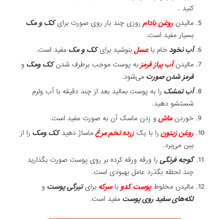
کنید .
مالیدن
روغن بادام
روزی چند بار روی صورت برای
کک و مک
بسیار مفید است.
آب نخود
خام با
عسل
بنوشید برای
کک و مک
مفید است.
مالیدن
آب پیاز قرمز
به پوست موجب برطرف شدن
کک ومک
و
قرمز شدن صورت
می‌شود.
آب تمشک
را به پوست بمالید بعد از چند دقیقه با آب ولرم
شستشو دهید.
خوردن
ماش
و زدن ماسک آن به صورت مفید است.
روغن زیتون
را با یک
زرده تخم مرغ
ماساژ دهید
کک ومک
را از
بین می‌برد.
گوجه فرنگی
را ورقه ورقه کرده بر روی پوست صورت بگذارید
چند لحظه بگذرد عامل بهبودی است.
مالیدن مخلوط
پوست کدو
با
سرکه
برای
تیرگی پوست
و
لکه‌های سفید روی پوست
مفید است.