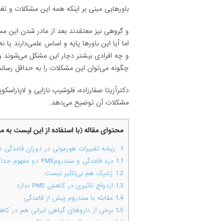
باورهایی مبنی بر اینکه همه این مشکلات و تغیی
و گروهی نیز معتقدند بعد از مادر شدن این م
اما آیا این باورها پایه و اساس علمی‌دارند یا
و چه افرادی بیشتر دچار این مشکل می‌شوند و ا
چگونه می‌توان این مشکلات را به حداقل رساند
دکترآزیتا صفارزاده، فلوشیپ نازایی و لاپاراسکو
مشکلات آن توضیح می‌دهد.
محتوای مقاله (با استفاده از این لیست به 
1
ریشه تغییرات هورمونی در دوران قاعدگی 
1.1
درد قاعدگی و سندرومPMS دو مفهوم جداگانه هستند.
1.2
ژنتیک هم بی‌تاثیر نیست
1.3
ازدواج تاثیری در کاهش PMS ندارد
1.4
مقابله با سندروم پیش از قاعدگی
1.5
برخی از داروهای گیاهی ایرانی هم در کا