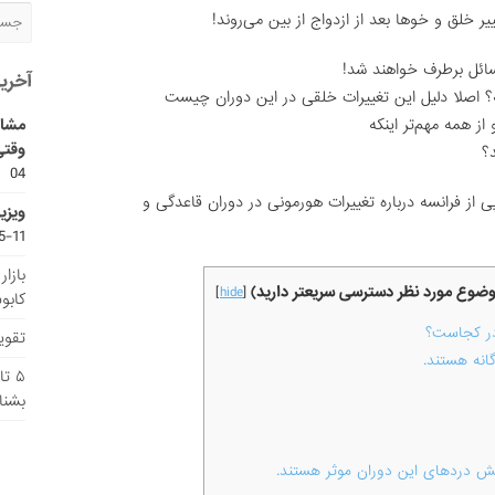
ر خلق و خوها بعد از ازدواج از بین می‌روند!
سائل برطرف خواهند شد!
آخری
 نه؟ اصلا دلیل این تغییرات خلقی در این دوران چیست
مشاو
ز همه مهم‌تر اینکه
وقتی
؟
04
پی از فرانسه درباره تغییرات هورمونی در دوران قاعدگی و
ویزی
11-15
بازا
موضوع مورد نظر دسترسی سریعتر دارید)
]
hide
[
کابو
در کجاست؟
تقویم
۵ ت
بشنا
هش دردهای این دوران موثر هستند.