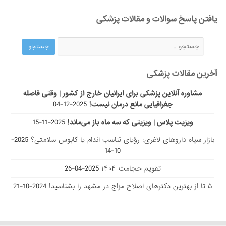
مشاوره آنلاین پزشکی برای ایرانیان خارج از کشور | وقتی فاصله
جغرافیایی مانع درمان نیست!
2025-12-04
ویزیت پلاس | ویزیتی که سه ماه باز می‌ماند!
2025-11-15
بازار سیاه داروهای لاغری: رؤیای تناسب اندام یا کابوس سلامتی؟
2025-
10-14
تقویم حجامت ۱۴۰۴
2025-04-26
۵ تا از بهترین دکتر‌های اصلاح مزاج در مشهد را بشناسید!
2024-10-21
مجله پزشکی پارسی طب
"پارسی طب"
، مجله سلامت جسم و روان، به صورت تخصصی در زمینه
تشخیص صحیح بیماری ها و حفاظت از مردم در برابر انواع مختلف
امراض رایج با استفاده از مشاوره پزشکی مکمل، گیاهان دارویی، درمان با