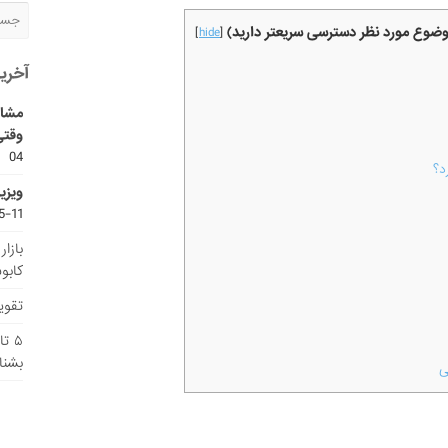
موضوع مورد نظر دسترسی سریعتر دارید)
]
hide
[
آخری
مشاو
وقتی
04
د؟
ویزی
11-15
بازا
کابو
تقویم
۵ ت
بشنا
ی