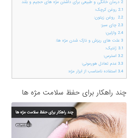
2
درمان خانگی و طبیعی برای داشتن مژه های حجیم و بلند
2.1
روغن کرچک:
2.2
روغن زیتون:
2.3
چای سبز:
2.4
وازلین:
3
علت های ریزش و نازک شدن مژه ها:
3.1
ژنتیک:
3.2
استرس:
3.3
عدم تعادل هورمونی:
3.4
استفاده نامناسب از ابزار مژه:
چند راهکار برای حفظ سلامت مژه ها