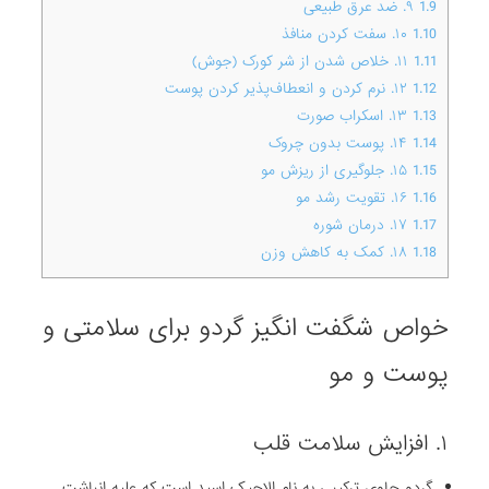
1.9
۹. ضد عرق طبیعی
1.10
۱۰. سفت کردن منافذ
1.11
۱۱. خلاص شدن از شر کورک (جوش)
1.12
۱۲. نرم کردن و انعطاف‌پذیر کردن پوست
1.13
۱۳. اسکراب صورت
1.14
۱۴. پوست بدون چروک
1.15
۱۵. جلوگیری از ریزش مو
1.16
۱۶. تقویت رشد مو
1.17
۱۷. درمان شوره
1.18
۱۸. کمک به کاهش وزن
خواص شگفت انگیز گردو برای سلامتی و
پوست و مو
۱. افزایش سلامت قلب
گردو حاوی ترکیبی به نام الاجیک اسید است که علیه انباشت