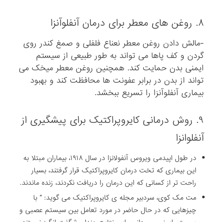
۸. روغن های معطر برای درمان آنفلوآنزا
-مالش دادن روغن معطر نعناع فلفلی و صمغ کندر روی
گردن و کف پاها می تواند به طور طبیعی از سیستم
ایمنی بدن حمایت کند. همچنین روغن معطر میخک می
تواند از بدن در برابر عفونت ها محافظت کند و بهبود
بیماری آنفلوآنزا را تسریع ببخشد.
۹. روش درمانی کایروپراکتیک برای پیشگیری از
آنفلوانزا
در طول اپیدمی ویروس آنفولانزا در سال ۱۹۱۸، بیماران مبتلا به
این بیماری که تخت درمان کایروپراکتیک قرار گرفتند، بسیار
راحت تر از کسانی که این درمان را دریافت نکردند، زنده ماندند.
مت مک کوی، سردبیر مجله ی کایروپراکتیک می گوید: ” با
چیزهایی که در حال حاضر در مورد تعامل بین سیستم عصبی و