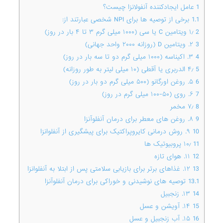
1
عامل ایجادکننده آنفولانزا چیست؟
1.1
برخی از توصیه ها برای NPI شخصی عبارتند از:
2
۱٫ ویتامین C یا سی (۱۰۰۰ میلی گرم ۳ تا ۴ بار در روز)
3
۲. ویتامین D (روزانه ۲۰۰۰ واحد جهانی)
4
۳. اکیناسه (۱۰۰۰ میلی گرم دو تا سه بار در روز)
5
۴٫ الدربری یا آقطی (۱۰ میلی لیتر به طور روزانه)
6
۵. روغن اورگانو (۵۰۰ میلی گرم دو بار در روز)
7
۶. روی (۵۰-۱۰۰ میلی گرم در روز)
8
۷٫ مخمر
9
۸. روغن های معطر برای درمان آنفلوآنزا
10
۹. روش درمانی کایروپراکتیک برای پیشگیری از آنفلوانزا
11
۱۰٫ پروبیوتیک ها
12
۱۱. هوای تازه
13
۱۲. غذاهای برتر برای بازیابی سلامتی پس از ابتلا به آنفلوانزا
13.1
توصیه های نوشیدنی و خوراکی برای درمان آنفلوآنزا
14
۱۳. زنجبیل
15
۱۴. آویشن و عسل
16
۱۵. آب زنجبیل و عسل