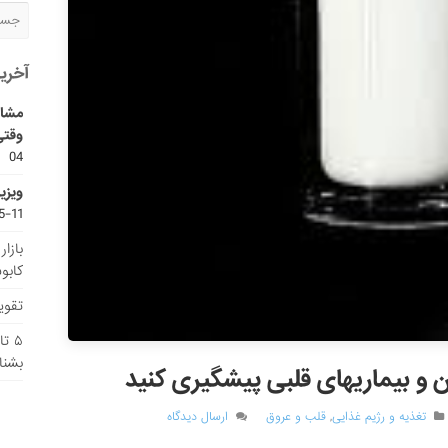
آخری
مشاو
وقتی
04
ویزی
11-15
بازا
کابو
تقویم
۵ ت
بشنا
ن و بیماریهای قلبی پیشگیری کنید
تغذیه و رژیم غذایی
,
قلب و عروق
ارسال دیدگاه