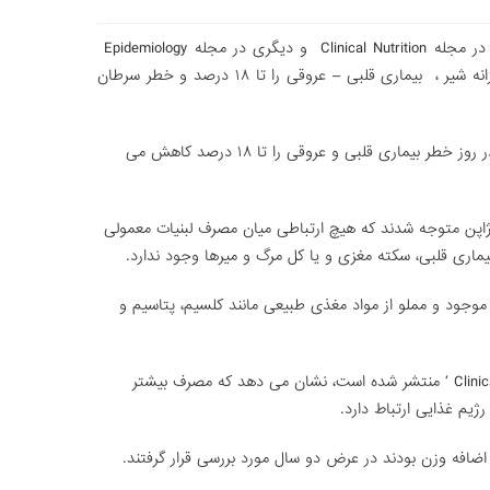
نتایج دو تحقیق مختلف پژوهشگران که یکی در مجله Clinical Nutrition و دیگری در مجله Epidemiology
منشر شده است نشان می دهد که مصرف روزانه شیر ، بیماری قلبی – عروقی را تا ۱۸ درصد و خطر سرطان
محققان می گویند که نوشیدن سه لیوان شیر در روز خطر بیماری قلبی و عروقی را تا ۱۸ درصد کاهش می
اروپا، آمریکا و ژاپن متوجه شدند که هیچ ارتباطی میان مصرف لبنیات معمولی
یماری قلبی، سکته مغزی و یا کل مرگ و میرها وجود ندارد.
موجود و مملو از مواد مغذی طبیعی مانند کلسیم، پتاسیم و
یک مطالعه که در مجله آمریکایی ‘ Clinical Nutrition ‘ منتشر شده است، نشان می دهد که مصرف بیشتر
ژیم غذایی ارتباط دارد.