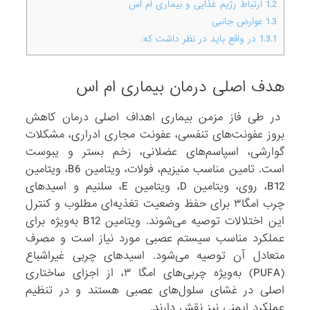
1.2
ارتباط رژیم غذایی و بیماری ام اس
1.3
عوارض جانبی
1.3.1
در واقع باید در نظر داشت که:
هدف اصلی درمان بیماری ام اس
در طی فاز مزمن بیماری اهداف اصلی درمان کاهش
بروز عفونت‌های تنفسی، عفونت مجاری ادراری، مشکلات
گوارشی، اسپاسم‌های عضلانی، زخم بستر و یبوست
است. تامین مناسب منیزیم، فولات، ویتامین B6، ویتامین
B12، روی، ویتامین D، ویتامین E، سلنیم و اسیدهای
چرب امگا۳ برای حفظ وضعیت تغذیه‌ای مطلوب و کنترل
این اختلالات توصیه می‌شوند. ویتامین B12 به‌ویژه برای
عملکرد مناسب سیستم عصبی مورد نیاز است و مصرف
متعادل آن توصیه می‌شود. اسیدهای چربی غیراشباع
(PUFA) به‌ویژه چربی‌های امگا ۳، از اجزای ساختاری
اصلی در غشای سلول‌های عصبی هستند و در تنظیم
عملکرد ایمنی نیز نقش دارند.