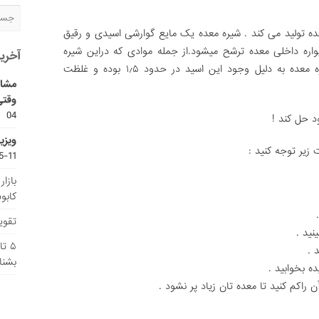
زانه بین ۲ تا ۳ لیترشیره معده تولید می کند . شیره معده یک مایع گوارشی اسیدی و رقیق
ره داخلی معده ترشح میشود.از جمله موادی که دراین شیره
آخری
وجود دارد, هیدروکلریک اسید است. PH شیره معده به دلیل وجود این اسید در حدود ۱٫۵ بوده و غلظت
مشاو
وقتی
04
د حل کند !
ویزی
 زیر توجه کنید :
11-15
بازا
کابو
تقویم
۵ ت
بشنا