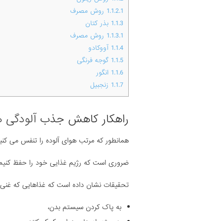
1.1.2.1
روش مصرف
1.1.3
بذر کتان
1.1.3.1
روش مصرف
1.1.4
آووکادو
1.1.5
گوجه فرنگی
1.1.6
انگور
1.1.7
زنجبیل
راهکار کاهش جذب
آلودگی ه
همانطور که مرتب هوای آلوده را تنفس می کنی
ضروری است که رژیم غذایی خود را حفظ کنیم 
تحقیقات نشان داده است که غذاهایی که غنی از ویتامین C و E هس
به پاک کردن سیستم بدن،