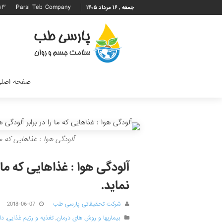
۹۳
Parsi Teb Company
جمعه , ۱۶ مرداد ۱۴۰۵
صفحه اصل
آلودگی هوا : غذاهایی که م
آلودگی هوا : غذاهایی که ما
نماید.
شرکت تحقیقاتی پارسی طب
2018-06-07
بیماریها و روش های درمان
,
تغذیه و رژیم غذایی
,
دا