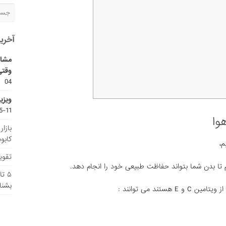
آخری
مشاو
وقتی
04
ویزی
11-15
وا
بازا
کابو
م،
تقویم
تا بدن شما بتواند حفاظت طبیعی خود را انجام دهد.
۵ ت
بشنا
تند می توانند :