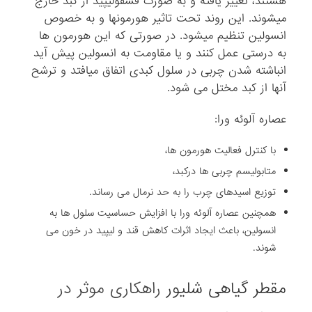
هستند، تغییر یافته و به صورت فسفولیپید از کبد خارج
می­شوند. این روند تحت تاثیر هورمون­ها و به­ خصوص
انسولین تنظیم می­شود. در صورتی که این هورمون ها
به درستی عمل کنند و یا مقاومت به انسولین پیش آید
انباشته شدن چربی در سلول کبدی اتفاق میافتد و ترشح
آنها از کبد مختل می شود.
عصاره آلوئه ورا:
با کنترل فعالیت هورمون ها،
متابولیسم چربی ها درکبد،
توزیع اسیدهای چرب را به حد نرمال می رساند.
همچنین عصاره آلوئه ورا با افزایش حساسیت سلول ها به
انسولین، باعث ایجاد اثرات کاهش قند و لیپید در خون می
شوند.
مقطر گیاهی شلیور
راهکاری موثر در