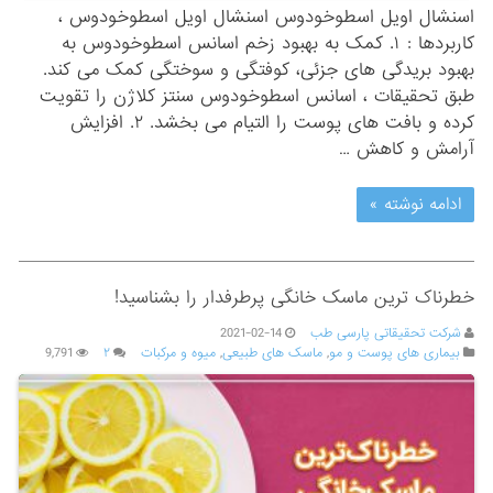
اسنشال اویل اسطوخودوس اسنشال اویل اسطوخودوس ،
کاربردها : ۱. کمک به بهبود زخم اسانس اسطوخودوس به
بهبود بریدگی های جزئی، کوفتگی و سوختگی کمک می کند.
طبق تحقیقات ، اسانس اسطوخودوس سنتز کلاژن را تقویت
کرده و بافت های پوست را التیام می بخشد. ۲. افزایش
آرامش و کاهش …
ادامه نوشته »
خطرناک ترین ماسک خانگی پرطرفدار را بشناسید!
شرکت تحقیقاتی پارسی طب
2021-02-14
بیماری های پوست و مو
,
ماسک های طبیعی
,
میوه و مرکبات
۲
9,791