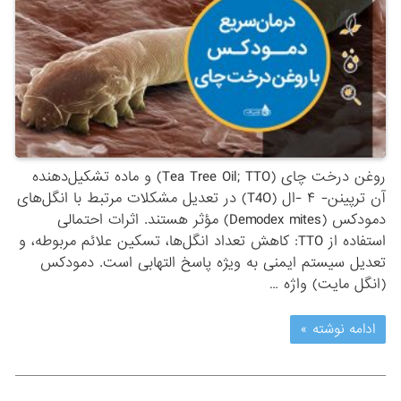
روغن درخت چای (Tea Tree Oil; TTO) و ماده تشکیل‌دهنده
آن ترپینن- ۴ -ال (T4O) در تعدیل مشکلات مرتبط با انگل‌های
دمودکس (Demodex mites) مؤثر هستند. اثرات احتمالی
استفاده از TTO: کاهش تعداد انگل‌ها، تسکین علائم مربوطه، و
تعدیل سیستم ایمنی به ویژه پاسخ التهابی است. دمودکس
(انگل مایت) واژه …
ادامه نوشته »