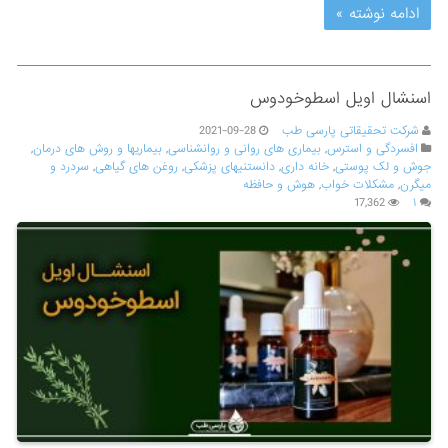
ادامه نوشته »
اسنشال اویل اسطوخودوس
شرکت تحقیقاتی پارسی طب
2021-09-28
افسردگی و استرس
,
بیماری های روانی و روانشناسی
,
بیماریها و روش های درمان
,
جوش و لک پوستی
,
خانه داری
,
دانستنیهای پزشکی
,
روغن های گیاهی
,
سردرد و
میگرن
,
مشکلات خواب
,
هوش و حافظه
17,362
۱