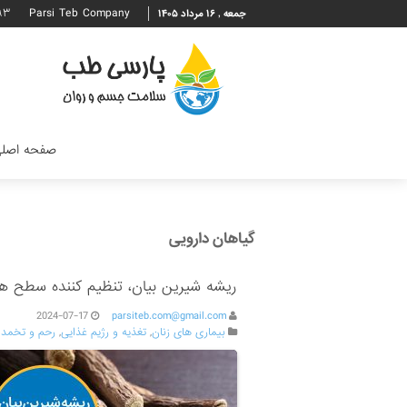
۹۳
Parsi Teb Company
جمعه , ۱۶ مرداد ۱۴۰۵
صفحه اصل
گیاهان دارویی
ریشه شیرین بیان، تنظیم کننده سطح ه
2024-07-17
parsiteb.com@gmail.com
بیماری های زنان
,
تغذیه و رژیم غذایی
,
رحم و تخمدا