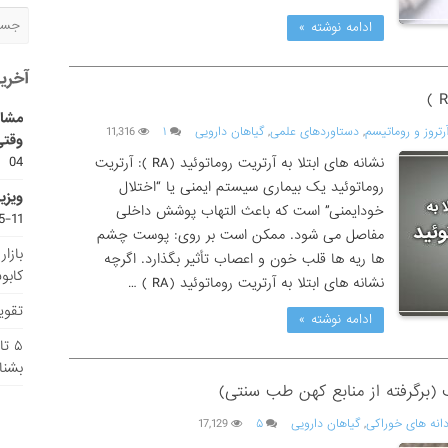
ادامه نوشته »
آخری
مشاو
رتروز و روماتیسم
,
دستاوردهای علمی
,
گیاهان دارویی
۱
11,316
وقتی
04
نشانه های ابتلا به آرتریت روماتوئید (RA ): آرتریت
روماتوئید یک بیماری سیستم ایمنی یا “اختلال
ویزی
خودایمنی” است که باعث التهاب پوشش داخلی
11-15
مفاصل می شود. ممکن است بر روی: پوست چشم
بازا
ها ریه ها قلب خون و اعصاب تأثیر بگذارد. اگرچه
کابو
نشانه های ابتلا به آرتریت روماتوئید (RA ) …
تقویم
ادامه نوشته »
۵ ت
بشنا
(برگرفته از منابع کهن طب سنتی)
انه های خوراکی
,
گیاهان دارویی
۵
17,129