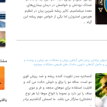
ضدلک بودنش و خواصش در درمان بیماری‌های
معده میشناسیم. تاثیر ریشه شیرین بیان در تنظیم
هورمون استروژن اما یکی از خواص مهم ریشه این
گیاه …
نیهای پزشکی
,
روغن های گیاهی
,
ریزش و مشکلات مو
,
زیبایی و پوست و
مشاور
 و مکمل
,
گیاهان دارویی
,
ماسک های طبیعی
,
مشکلات موخوره
کنسانتره سدر تقویت کننده ریشه و ضد ریزش قوی
مو است. ساقه مو را براق و خوش حالت می کند و
قابلیت استفاده برای موهای مجعد و فر و موی
صاف را نیز دارد و عموما با انواع موها (با هر نوع
تخلخلی) سازگار می باشد. ما اسمش گذاشتیم برادر
یافت
…