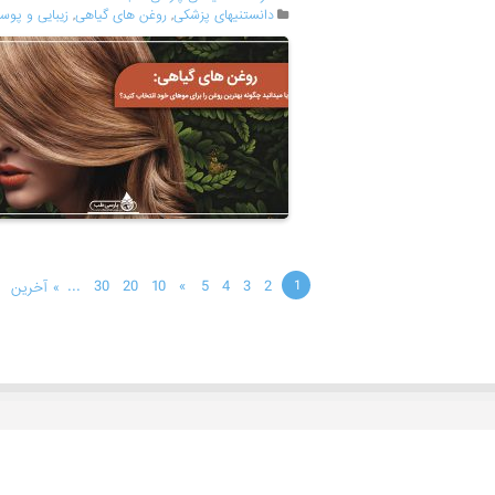
دانستنیهای پزشکی
,
روغن های گیاهی
,
زیبایی و پوس
...
30
20
10
»
5
4
3
2
1
» آخرین
مجله پزشکی پارسی طب