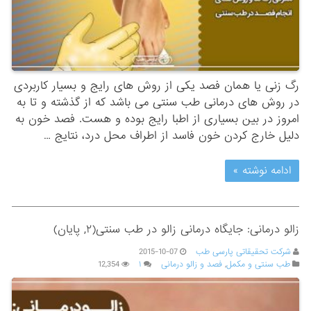
رگ زنی یا همان فصد یکی از روش های رایج و بسیار کاربردی
در روش های درمانی طب سنتی می باشد که از گذشته و تا به
امروز در بین بسیاری از اطبا رایج بوده و هست. فصد خون به
دلیل خارج کردن خون فاسد از اطراف محل درد، نتایج …
ادامه نوشته »
زالو درمانی: جایگاه درمانی زالو در طب سنتی(۲, پایان)
شرکت تحقیقاتی پارسی طب
2015-10-07
طب سنتی و مکمل
,
فصد و زالو درمانی
۱
12,354