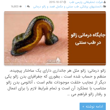
شرکت تحقیقاتی پارسی طب
2015-10-07
دانستنیهای پزشکی
,
طب سنتی و مکمل
,
فصد و زالو درمانی
۱
16,803
زالو درمانی: زالو مثل هر جانداری دارای یک ساختار پیچیده،
منظم و حساب شده است ، بطوری که جغرافیای بدن زالو یکی
دیگر از عجایب خلقت موجودات عالم است ، آناتومی بدن زالو
متناسب با عملکرد آن است و تمام شرایط لازم را برای اعمال
و رفتار زالو فراهم می …
ادامه نوشته »