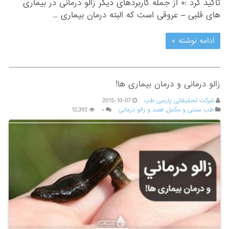
تاکید کرد :« از جمله کاربردهای دیگر زالو درمانی در بیماری
های قلبی – عروقی است که البته درمان بیماری …
ادامه نوشته »
زالو درمانی و درمان بیماری ها!
شرکت تحقیقاتی پارسی طب
2015-10-07
طب سنتی و مکمل
,
فصد و زالو درمانی
۰
12,392