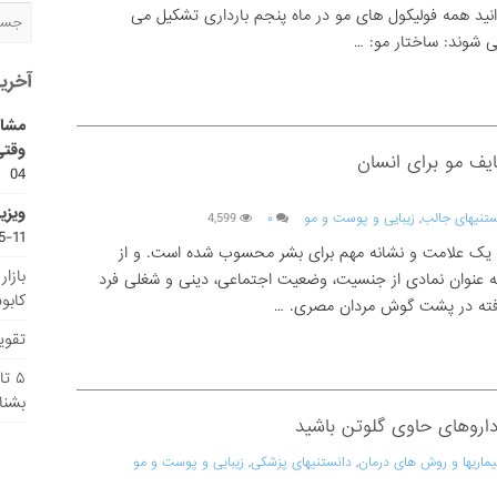
دانید همه فولیکول های مو در ماه پنجم بارداری تشکیل می
 شوند: ساختار مو: …
آخری
مشاو
وقتی
یف مو برای انسان
04
ویزی
ستنیهای جالب
,
زیبایی و پوست و مو
۰
4,599
11-15
ه یک علامت و نشانه مهم برای بشر محسوب شده است. و از
بازا
به عنوان نمادی از جنسیت، وضعیت اجتماعی، دینی و شغلی فرد
کابو
افته در پشت گوش مردان مصری. …
تقویم
۵ ت
بشنا
اروهای حاوی گلوتن باشید
یماریها و روش های درمان
,
دانستنیهای پزشکی
,
زیبایی و پوست و مو