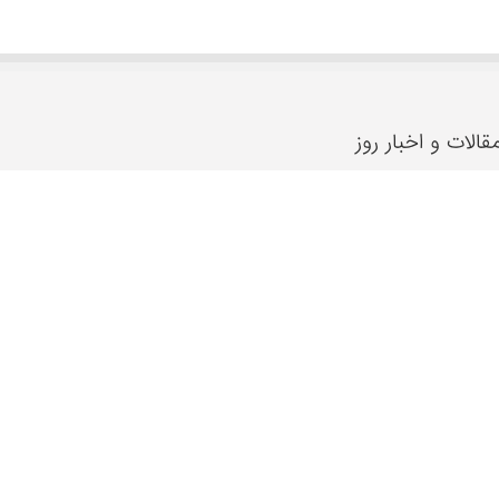
قالات و اخبار روز
2024-10-21
۵ تا از بهترین دکتر‌های اصلاح مزاج در مشهد را
بشناسید!
2024-07-17
ریشه شیرین بیان، تنظیم کننده سطح هورمون
استروژن در بدن
2024-07-11
بهترین مراکز حجامت در اصفهان
2023-12-18
درمان سریع دمودکس با روغن درخت چای
2022-03-13