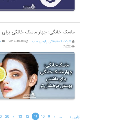
ماسک خانگی: چهار ماسک خانگی برای 
شرکت تحقیقاتی پارسی طب
2017-10-08
د
7,622
0
20
»
13
12
10
9
«
...
11
اولین «